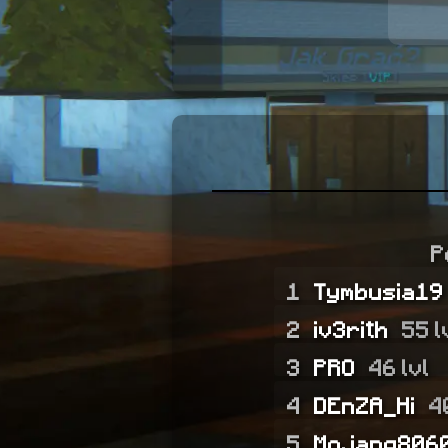
P
1
Tymbusia19
2
iv3rith
55 l
3
PRO
46 lvl
4
DEnZA_Hi
4
5
Mojang806