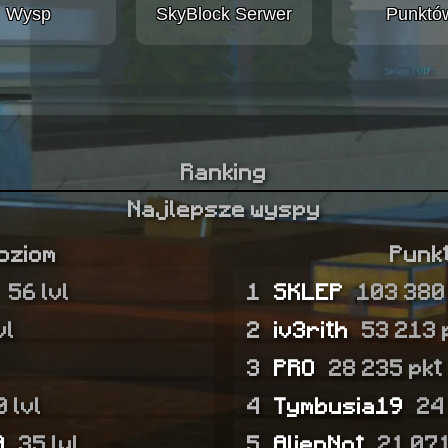
Wysp
SkyBlock Serwer
Punktó
Ranking
Najlepsze wyspy
oziom
Punk
56 lvl
1
SKLEP
103 380
vl
2
iv3rith
53 213 
3
PRO
28 235 pkt
0 lvl
4
Tymbusia19
24
0
35 lvl
5
AlienNot
21 071