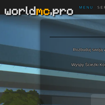
world
mc
.pro
MENU
SE
Rozbuduj swoją w
Wyspy Ścieżki Ko