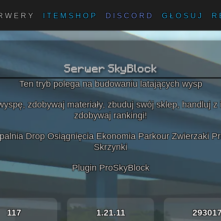
RWERY
ITEMSHOP
DISCORD
GŁOSUJ
R
Serwer SkyBlock
Ten tryb polega na budowaniu latających wysp
yspę, zdobywaj materiały, zbuduj swój sklep, handluj z 
zdobywaj rankingi!
palnia Drop Osiągnięcia Ekonomia Parkour Zwierzaki P
Skrzynki
Plugin ProSkyBlock
117
1.21.11
29301