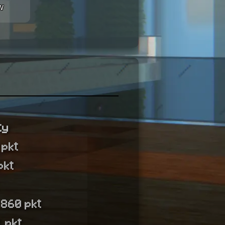
w
ty
 pkt
pkt
 860 pkt
 pkt