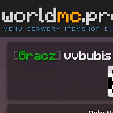
world
mc
.p
MENU
SERWERY
ITEMSHOP
D
[
Gracz
]
vvbubis