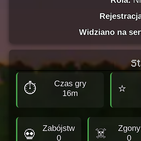
Rola:
N
Rejestracj
Widziano na ser
St
Czas gry
⏱️
⭐
16m
Zabójstw
Zgony
☠️
💀
0
0